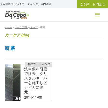
内
ご予約・お問合せ
大阪府堺市 ガラスコーティング、車内清掃
容
を
ス
キ
ホーム
»
カーケアBlog トップ
»
研磨
ッ
カーケア Blog
プ
研磨
車のコーティング
洗車傷を研磨
で除去、クリ
スタルキーパ
ーを施工しピ
カピカに復
元！
2014-11-08