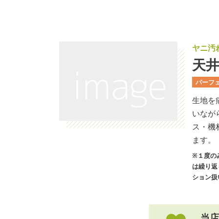
ヤニ汚
天
パーフ
生地を
いなが
ス・機
ます。
※１度の
は繰り返
ション扱
当店