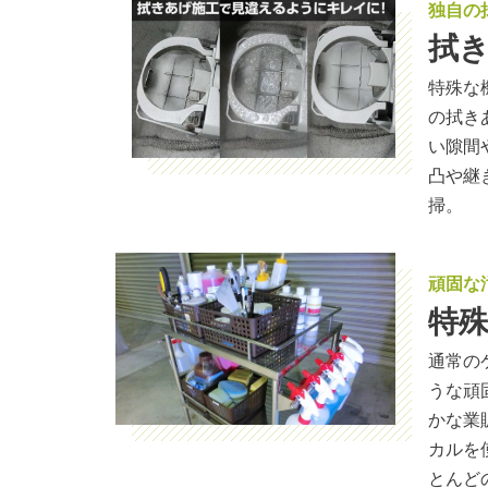
独自の
拭
特殊な
の拭き
い隙間
凸や継
掃。
頑固な
特
通常の
うな頑
かな業
カルを
とんど