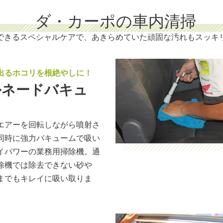
ダ・カーポの車内清掃
できるスペシャルケアで、あきらめていた頑固な汚れもスッキ
出るホコリを根絶やしに！
ルネードバキュ
ム
エアーを回転しながら噴射さ
同時に強力バキュームで吸い
イパワーの業務用掃除機。通
除機では除去できない砂や
までもキレイに吸い取りま