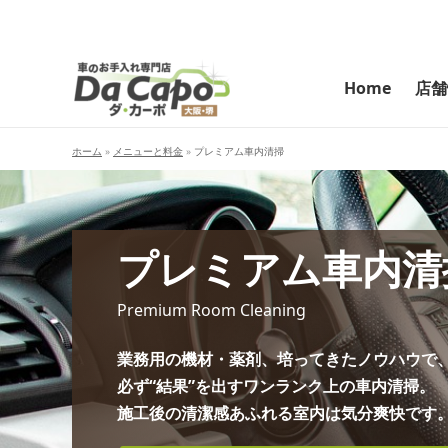
内
容
を
ス
Home
店舗
キ
ッ
プ
ホーム
»
メニューと料金
»
プレミアム車内清掃
プレミアム車内清
Premium Room Cleaning
業務用の機材・薬剤、培ってきたノウハウで
必ず“結果”を出すワンランク上の車内清掃。
施工後の清潔感あふれる室内は気分爽快です