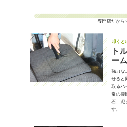
専門店だから
叩くと
ト
ー
強力な
せると
取るハ
常の掃
石、泥
す。