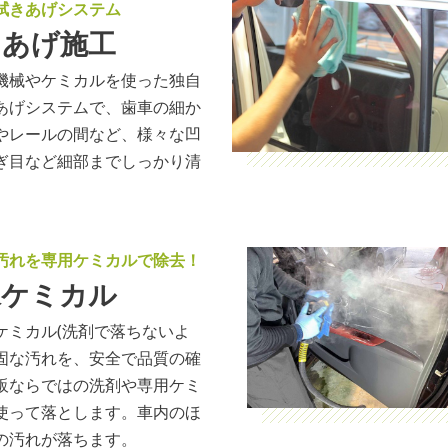
拭きあげシステム
きあげ施工
機械やケミカルを使った独自
あげシステムで、歯車の細か
やレールの間など、様々な凹
ぎ目など細部までしっかり清
汚れを専用ケミカルで除去！
殊ケミカル
ケミカル(洗剤で落ちないよ
固な汚れを、安全で品質の確
販ならではの洗剤や専用ケミ
使って落とします。車内のほ
の汚れが落ちます。