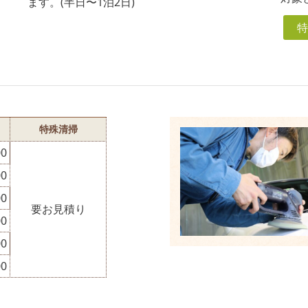
ます。(半日〜1泊2日)
特
特殊清掃
00
00
00
要お見積り
00
00
00