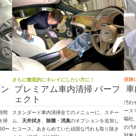
保険
さらに徹底的にキレイにしたい方に！
車
タン
プレミアム車内清掃 パーフ
ェクト
汚れ
ース
時間
スタンダード車内清掃全てのメニューに、スチー
嘔吐
き掃
ム、
天井拭き
、
除菌
・
消臭
のオプションを追加し
の汚
60〜
たコース。あきらめていた頑固な汚れも取り除き
対象