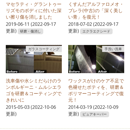
マセラティ・グラントゥー
くすんだアルファロメオ・
リズモのボディに付いた深
ブレラ(中古)の「深く美し
い擦り傷を消しました
い青」を復元！
2019-06-11
(2022-09-17
2018-07-02
(2022-09-17
更新)
更新)
研磨・傷消し
エクラエクシード
ガラスコーティング
手洗い洗車
洗車傷や水シミだらけのラ
ワックスがけのケア不足で
ンボルギーニ・ムルシエラ
色褪せたボティを、研磨＆
ゴを研磨＆コーティングで
ポリマーコーティングで復
きれいに
元！
2015-05-03
(2022-10-06
2014-03-19
(2022-10-09
更新)
更新)
ピュアキーパー