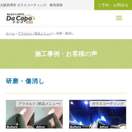
内
ご予約・お問合せ
大阪府堺市 ガラスコーティング、車内清掃
容
を
ス
キ
ホーム
»
アラカルト (単品メニュー)
»
研磨・傷消し
ッ
プ
施工事例・お客様の声
研磨・傷消し
アラカルト (単品メニュー)
ガラスコーティング