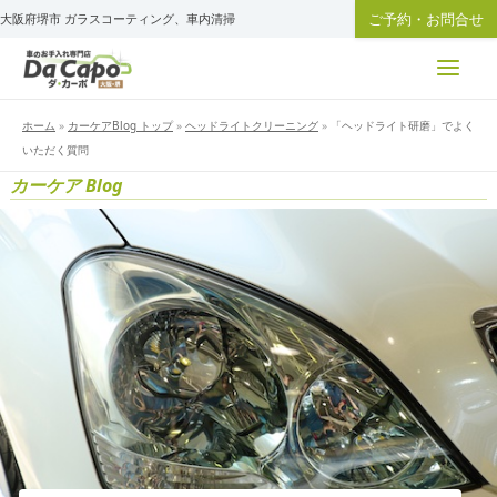
内
ご予約・お問合せ
大阪府堺市 ガラスコーティング、車内清掃
容
を
ス
キ
ホーム
»
カーケアBlog トップ
»
ヘッドライトクリーニング
»
「ヘッドライト研磨」でよく
ッ
いただく質問
プ
カーケア Blog