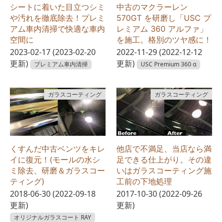
シートに着いた目立つシミ
中古のマクラーレン
や汚れを徹底除去！プレミ
570GT を研磨し「USC プ
アム車内清掃で快適な車内
レミアム 360 アルファ」
空間に
を施工。格別のツヤ感に！
2023-02-17
(2023-02-20
2022-11-29
(2022-12-12
更新)
更新)
プレミアム車内清掃
USC Premium 360 α
ガラスコーティング
ガラスコーティング
くすんだ中古ベンツをキレ
他店で不満足、当店なら満
イに復元！(モールの水シ
足できる仕上がり。その違
ミ除去、研磨＆ガラスコー
いはガラスコーティング施
ティング)
工前の下地処理
2018-06-30
(2022-09-18
2017-10-30
(2022-09-26
更新)
更新)
オリジナルガラスコート RAY