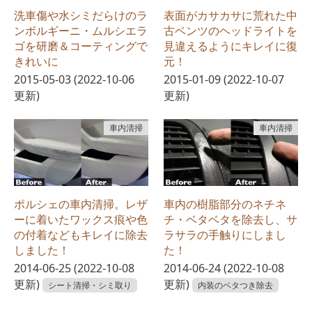
洗車傷や水シミだらけのラ
表面がカサカサに荒れた中
ンボルギーニ・ムルシエラ
古ベンツのヘッドライトを
ゴを研磨＆コーティングで
見違えるようにキレイに復
きれいに
元！
2015-05-03
(2022-10-06
2015-01-09
(2022-10-07
更新)
更新)
車内清掃
車内清掃
ポルシェの車内清掃。レザ
車内の樹脂部分のネチネ
ーに着いたワックス痕や色
チ・ベタベタを除去し、サ
の付着などもキレイに除去
ラサラの手触りにしまし
しました！
た！
2014-06-25
(2022-10-08
2014-06-24
(2022-10-08
更新)
更新)
シート清掃・シミ取り
内装のベタつき除去