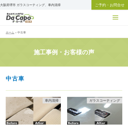
内
ご予約・お問合せ
大阪府堺市 ガラスコーティング、車内清掃
容
を
ス
キ
ホーム
»
中古車
ッ
プ
施工事例・お客様の声
中古車
車内清掃
ガラスコーティング